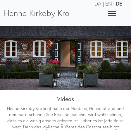
DE
DA
|
EN
|
Henne Kirkeby Kro
Videos
Henne Kirkeby Kro liegt nahe der Nordsee, Henne Strand und
dem naturschönen See Filsø. So mancher wird wohl meinen,
dass es ein wenig abseits gelegen ist – aber es ist jede Reise
wert. Denn das idyllische Äußeres des Gasthauses birgt