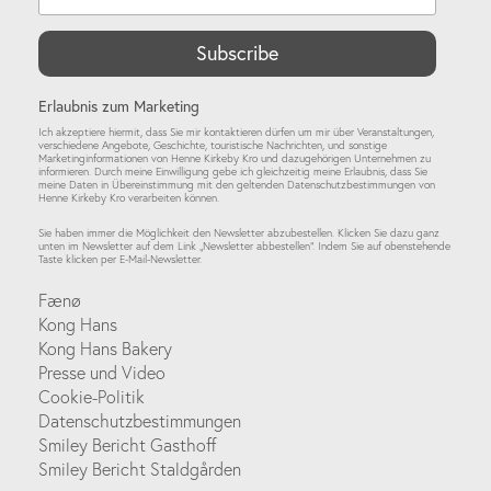
Erlaubnis zum Marketing
Ich akzeptiere hiermit, dass Sie mir kontaktieren dürfen um mir über Veranstaltungen,
verschiedene Angebote, Geschichte, touristische Nachrichten, und sonstige
Marketinginformationen von Henne Kirkeby Kro und dazugehörigen Unternehmen zu
informieren. Durch meine Einwilligung gebe ich gleichzeitig meine Erlaubnis, dass Sie
meine Daten in Übereinstimmung mit den geltenden Datenschutzbestimmungen von
Henne Kirkeby Kro verarbeiten können.
Sie haben immer die Möglichkeit den Newsletter abzubestellen. Klicken Sie dazu ganz
unten im Newsletter auf dem Link „Newsletter abbestellen“. Indem Sie auf obenstehende
Taste klicken per E-Mail-Newsletter.
Fænø
Kong Hans
Kong Hans Bakery
Presse und Video
Cookie-Politik
Datenschutzbestimmungen
Smiley Bericht Gasthoff
Smiley Bericht Staldgården